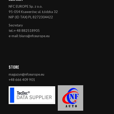
NFC EUROPE Sp. z o.o.
95-054 Ksawerów; ul. Łódzka 32
NIP (ID TAX) PL 8272304422
Secretary
tel.:+ 48 882518905
e-mail: biuro@nfceurope.eu
STORE
magazyn@nfceurope.eu
+48 666 409 901